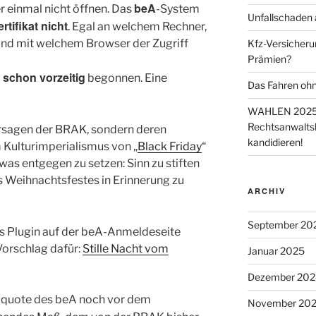
beA
 einmal nicht öffnen. Das
-System
Unfallschaden 
ertifikat nicht
. Egal an welchem Rechner,
nd mit welchem Browser der Zugriff
Kfz-Versicheru
Prämien?
schon vorzeitig
o
begonnen. Eine
Das Fahren ohn
WAHLEN 2025 
Rechtsanwaltsk
rsagen der BRAK, sondern deren
kandidieren!
Kulturimperialismus von „
Black Friday
“
twas entgegen zu setzen: Sinn zu stiften
s Weihnachtsfestes in Erinnerung zu
ARCHIV
September 20
es Plugin auf der beA-Anmeldeseite
Vorschlag dafür:
Stille Nacht vom
Januar 2025
Dezember 202
allquote des beA noch vor dem
November 20