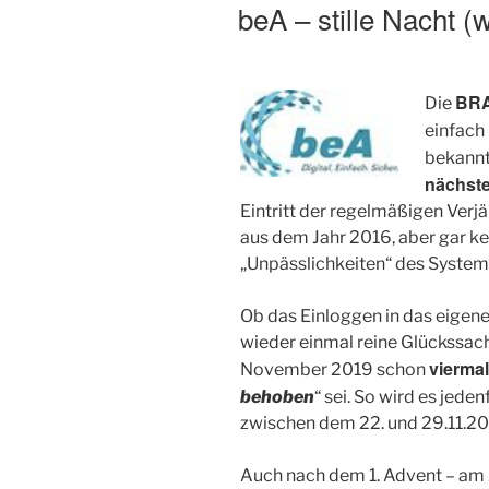
AM
beA – stille Nacht (
BR
Die
einfach
bekann
nächst
Eintritt der regelmäßigen Verjä
aus dem Jahr 2016, aber gar ke
„Unpässlichkeiten“ des System
Ob das Einloggen in das eigene 
wieder einmal reine Glückssac
vierma
November 2019 schon
behoben
“ sei. So wird es jeden
zwischen dem 22. und 29.11.20
Auch nach dem 1. Advent – am 