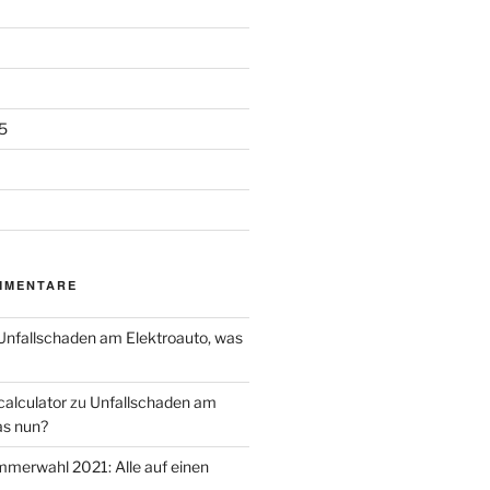
5
MMENTARE
Unfallschaden am Elektroauto, was
calculator
zu
Unfallschaden am
as nun?
merwahl 2021: Alle auf einen