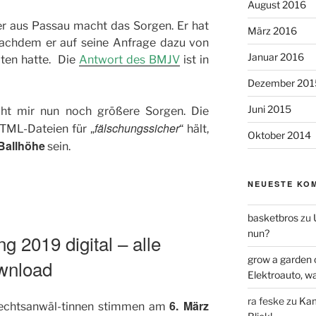
August 2016
er aus Passau macht das Sorgen. Er hat
März 2016
achdem er auf seine Anfrage dazu von
Januar 2016
ten hatte. Die
Antwort des BMJV
ist in
Dezember 201
Juni 2015
t mir nun noch größere Sorgen. Die
fälschungssicher
HTML-Dateien für „
“ hält,
Oktober 2014
Ballhöhe
sein.
NEUESTE KO
basketbros
zu
nun?
2019 digital – alle
grow a garden 
wnload
Elektroauto, w
ra feske
zu
Kam
6. März
Rechtsanwäl-tinnen stimmen am