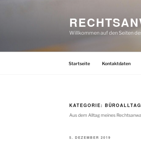
Zum
Inhalt
RECHTSAN
springen
Willkommen auf den Seiten des
Startseite
Kontaktdaten
KATEGORIE:
BÜROALLTA
Aus dem Alltag meines Rechtsanwalt
VERÖFFENTLICHT
5. DEZEMBER 2019