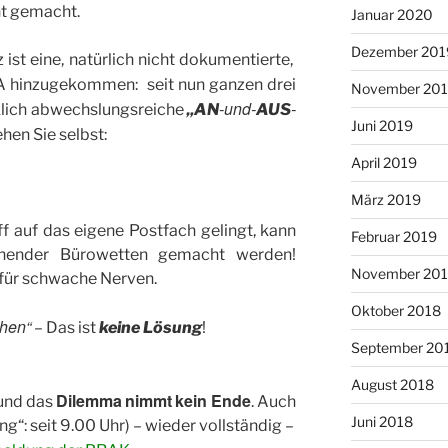
t gemacht.
Januar 2020
Dezember 201
st eine, natürlich nicht dokumentierte,
A hinzugekommen: seit nun ganzen drei
November 20
-und-
-
rklich abwechslungsreiche
„AN
AUS
Juni 2019
ehen Sie selbst:
April 2019
März 2019
f auf das eigene Postfach gelingt, kann
Februar 2019
nender Bürowetten gemacht werden!
November 20
s für schwache Nerven.
Oktober 2018
chen“
– Das ist
keine Lösung
!
September 20
August 2018
Dilemma
nimmt
kein Ende
 und das
. Auch
Juni 2018
g“: seit 9.00 Uhr) – wieder vollständig –