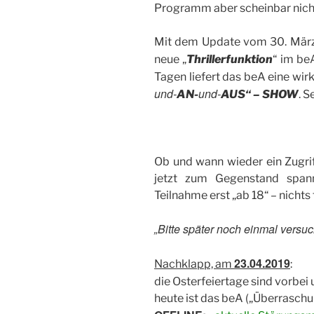
Programm aber scheinbar nich
Mit dem Update vom 30. März i
neue „
Thrillerfunktion
“ im be
Tagen liefert das beA eine wi
und-
und-
AN-
AUS“ – SHOW
. S
Ob und wann wieder ein Zugrif
jetzt zum Gegenstand span
Teilnahme erst „ab 18“ – nicht
„Bitte später noch einmal versu
23.04.2019
Nachklapp, am
:
die Osterfeiertage sind vorbei
heute ist das beA („Überraschun