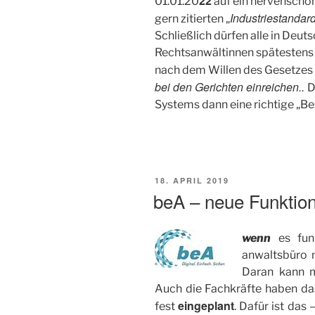
22
01.01.20
auf ein nervenscho
Industriestandar
gern zitierten „
Schließlich dürfen alle in Deu
Rechtsanwältinnen spätestens 
nach dem Willen des Gesetze
bei den Gerichten einreichen..
D
Systems dann eine richtige „B
VERÖFFENTLICHT
18. APRIL 2019
AM
beA – neue Funktio
wenn
es fun
anwaltsbüro 
Daran kann m
Auch die Fachkräfte haben das
eingeplant
fest
. Dafür ist das