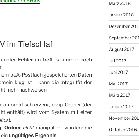
meldung der BRAK
März 2018
Januar 2018
Dezember 201
September 20
 im Tiefschlaf
August 2017
Fehler
kannter
im beA ist immer noch
Juli 2017
t
:
Juni 2017
einem beA-Postfach gespeicherten Daten
ein klug ist – kann die Integrität der
Mai 2017
icht mehr nachweisen.
März 2017
 automatisch erzeugte zip-Ordner (der
Januar 2017
cht enthält) wird vom System mit einer
November 20
ückt
.
ip-Ordner
nicht
manipuliert wurden: die
Oktober 2016
ungültiges Ergebnis
ein
.