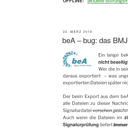
OFFLINE:
aktuelle Störungs
VERÖFFENTLICHT
22. MÄRZ 2019
AM
beA – bug: das BMJV
Ein lange be
nicht beseitig
Wer die in s
daraus exportiert – was ungem
exportierten Dateien später n
Der beim Export aus dem beA
alle Dateien zu dieser Nachri
geschm
Signaturdatei
versehen
z
Auch wenn die Dateien im
Signaturprüfung
liefert
immer