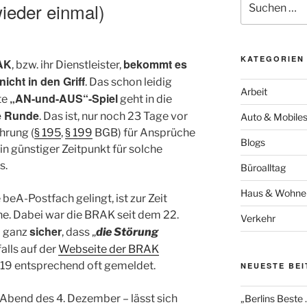
wieder einmal)
nach:
KATEGORIEN
AK
bekommt es
, bzw. ihr Dienstleister,
nicht in den Griff
. Das schon leidig
Arbeit
„AN-und-AUS“-Spiel
te
geht in die
e Runde
. Das ist, nur noch 23 Tage vor
Auto & Mobile
hrung (
§ 195
,
§ 199
BGB) für Ansprüche
Blogs
in günstiger Zeitpunkt für solche
s.
Büroalltag
Haus & Wohne
beA-Postfach gelingt, ist zur Zeit
he. Dabei war die BRAK seit dem 22.
Verkehr
l
sicher
ganz
, dass „
die Störung
falls auf der
Webseite der BRAK
19 entsprechend oft gemeldet.
NEUESTE BE
Abend des 4. Dezember – lässt sich
„Berlins Beste 