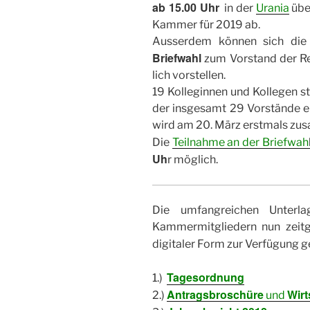
ab 15.00 Uhr
in der
Urania
übe
Kammer für 2019 ab.
Ausserdem können sich di
Briefwahl
zum Vorstand der R
lich vorstellen.
19 Kolleginnen und Kollegen st
der insgesamt 29 Vorstände e
wird am 20. März erstmals zu
Die
Teilnahme an der Briefwah
Uh
r möglich.
Die umfangreichen Unter
Kammermitgliedern nun zeit
digitaler Form zur Verfügung g
Tagesordnung
1.)
Antragsbroschüre
Wirt
2.)
und