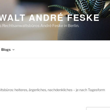
WALT ANDRÉ FESKE
 Rechtsanwaltsbüros André Feske in Berlin.
Blogs
G
sbüros: heiteres, ärgerliches, nachdenkliches – je nach Tagesform
Suchen