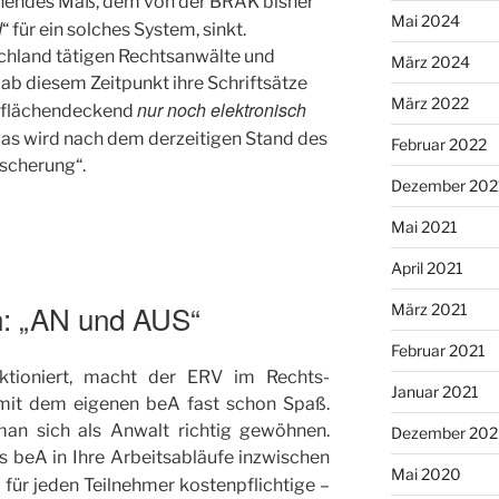
nendes Maß, dem von der BRAK bisher
Mai 2024
d
“ für ein solches System, sinkt.
tschland tätigen Rechtsanwälte und
März 2024
ab diesem Zeitpunkt ihre Schriftsätze
März 2022
nur noch elektronisch
s flächendeckend
as wird nach dem derzeitigen Stand des
Februar 2022
escherung“.
Dezember 202
Mai 2021
April 2021
n: „AN und AUS“
März 2021
Februar 2021
ktioniert, macht der ERV im Rechts-
Januar 2021
mit dem eigenen beA fast schon Spaß.
an sich als Anwalt richtig gewöhnen.
Dezember 20
 beA in Ihre Arbeitsabläufe inzwischen
Mai 2020
 – für jeden Teilnehmer kostenpflichtige –