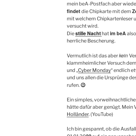
mein beA-Postfach aber wieder
findet
Z
die Chipkarte mit dem
mit welchem Chipkartenleser u
versucht wird.
stille Nacht
im beA
Die
hat
als
herrliche Bescherung.
kein
Vermutlich ist das aber
Ve
klammheimlicher Versuch dem 
und „
Cyber Monday
“ endlich e
und uns allen die Ursprünge de
😉
rufen.
Ein simples, vorweihnachtlich
hätte dafür aber genügt. Mein 
Holländer
. (YouTube)
Ich bin gespannt, ob die Ausf