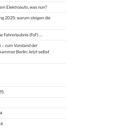
am Elektroauto, was nun?
ng 2025: warum steigen die
e Fahrerlaubnis (FoF) …
– zum Vorstand der
ammer Berlin: Jetzt selbst
25
4
24