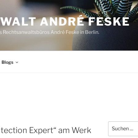
WALT ANDRÉ FESKE
 Rechtsanwaltsbüros André Feske in Berlin.
Blogs
Suchen
otection Expert“ am Werk
nach: