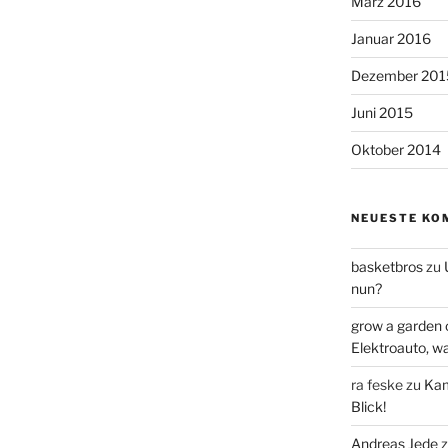
März 2016
Januar 2016
Dezember 201
Juni 2015
Oktober 2014
NEUESTE KO
basketbros
zu
nun?
grow a garden 
Elektroauto, w
ra feske
zu
Kam
Blick!
Andreas Jede