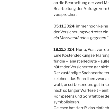
an die Bearbeitung der zwei Mo
Bearbeitung der Anfrage vom 
versprochen.
05.
11
.20
24
: immer noch keine
der Versicherungsvertreter ein. 
ein Missverständnis gegeben.“
18.11.
20
24
: Hurra, Post von d
Eine Kostendeckungserklärung
für die – längst erledigte – au
nützt der Versicherten gar nicht
Der zuständige Sachbearbeite
zeichnet das Schreiben zwar a
wohl, er sei besonders gut in s
nach so langer Wartezeit – einf
Kompetenz und Sorgfalt bei de
symbolisieren.
Gelesen hat Herr R. das einfa