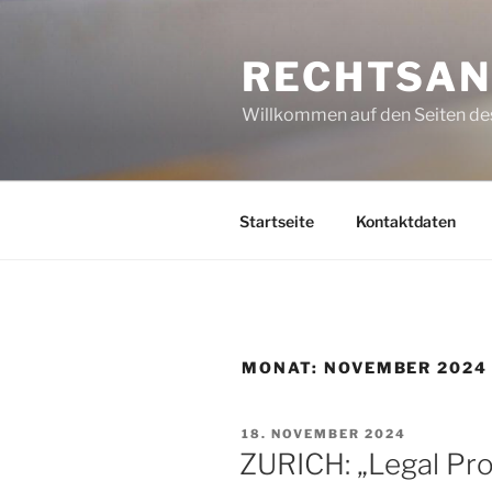
Zum
Inhalt
RECHTSAN
springen
Willkommen auf den Seiten des
Startseite
Kontaktdaten
MONAT:
NOVEMBER 2024
VERÖFFENTLICHT
18. NOVEMBER 2024
AM
ZURICH: „Legal Pr