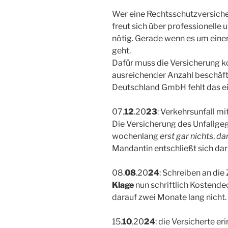
Wer eine Rechtsschutzversiche
freut sich über professionelle 
nötig. Gerade wenn es um einen
geht.
Dafür muss die Versicherung 
ausreichender Anzahl beschäft
Deutschland GmbH fehlt das ein
07.
12
.20
23
: Verkehrsunfall m
Die Versicherung des Unfallgeg
wochenlang
erst gar nichts
,
dan
Mandantin entschließt sich da
08.
08
.20
24
: Schreiben an die
Klage
nun schriftlich Kostende
darauf zwei Monate lang nicht.
15.
10
.20
24
: die Versicherte er