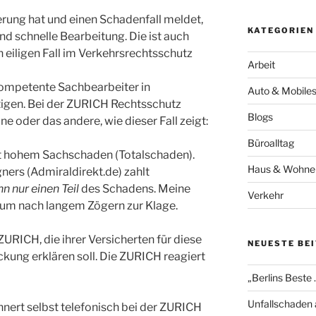
rung hat und einen Schadenfall meldet,
KATEGORIEN
und schnelle Bearbeitung. Die ist auch
 eiligen Fall im Verkehrsrechtsschutz
Arbeit
kompetente Sachbearbeiter in
Auto & Mobile
igen. Bei der ZURICH Rechtsschutz
Blogs
e oder das andere, wie dieser Fall zeigt:
Büroalltag
it hohem Sachschaden (Totalschaden).
Haus & Wohne
ners (Admiraldirekt.de) zahlt
n nur einen Teil
des Schadens. Meine
Verkehr
rum nach langem Zögern zur Klage.
 ZURICH, die ihrer Versicherten für diese
NEUESTE BE
ckung erklären soll. Die ZURICH reagiert
„Berlins Beste 
Unfallschaden 
innert selbst telefonisch bei der ZURICH