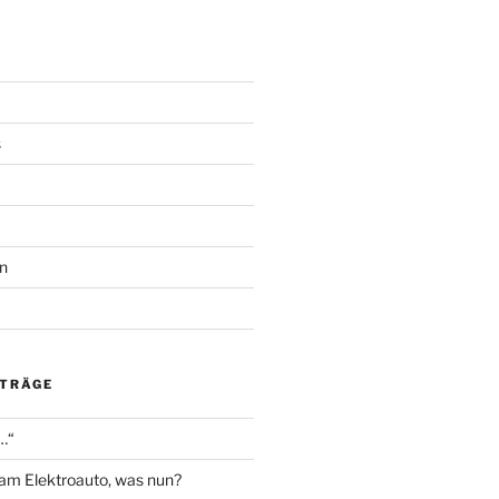
s
n
ITRÄGE
…“
am Elektroauto, was nun?