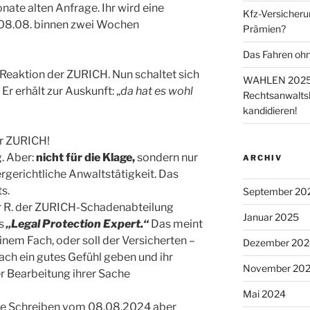
nate alten Anfrage. Ihr wird eine
Kfz-Versicheru
08.08. binnen zwei Wochen
Prämien?
Das Fahren ohn
 Reaktion der ZURICH. Nun schaltet sich
WAHLEN 2025 
Er erhält zur Auskunft: „
da hat es wohl
Rechtsanwaltsk
kandidieren!
er ZURICH!
. Aber:
nicht für die Klage,
sondern nur
ARCHIV
ßergerichtliche Anwaltstätigkeit. Das
s.
September 20
r R. der ZURICH-Schadenabteilung
Januar 2025
ls
„Legal Protection Expert.“
Das meint
einem Fach, oder soll der Versicherten –
Dezember 202
ach ein gutes Gefühl geben und ihr
November 20
r Bearbeitung ihrer Sache
Mai 2024
che Schreiben vom 08.08.2024 aber