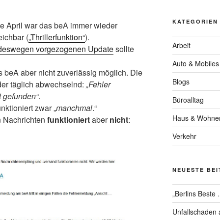
KATEGORIEN
te April war das beA immer wieder
eichbar (
„Thrillerfunktion“
).
Arbeit
deswegen vorgezogenen Update
sollte
Auto & Mobiles
as beA aber nicht zuverlässig möglich. Die
Blogs
der täglich abwechselnd:
„Fehler
t gefunden“
.
Büroalltag
unktioniert zwar „
manchmal
.“
Haus & Wohne
 Nachrichten
funktioniert
aber
nicht
:
Verkehr
NEUESTE BE
„Berlins Beste
Unfallschaden 