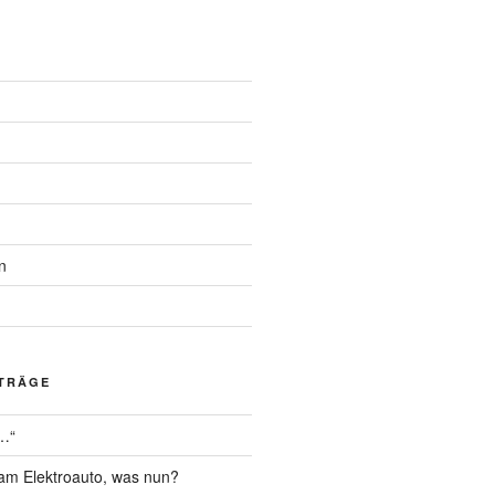
n
ITRÄGE
 …“
am Elektroauto, was nun?