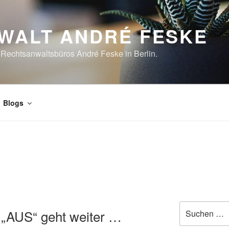
WALT ANDRÉ FESKE
Rechtsanwaltsbüros André Feske in Berlin.
Blogs
Suchen
 „AUS“ geht weiter …
nach: