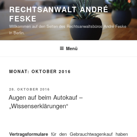
Zum
RECHTSANWALT ANDRÉ
Inhalt
FESKE
springen
Willkommen auf den Seiten des Rechtsanwaltsbüros André Feske
in Berlin.
Menü
MONAT:
OKTOBER 2016
VERÖFFENTLICHT
28. OKTOBER 2016
AM
Augen auf beim Autokauf –
„Wissenserklärungen“
Vertragsformulare
für den Gebrauchtwagenkauf haben