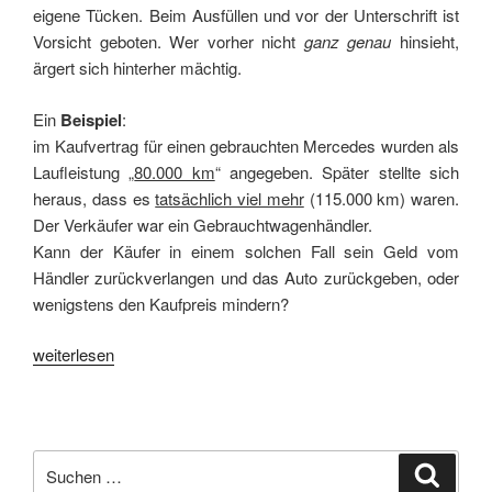
eigene Tücken. Beim Ausfüllen und vor der Unterschrift ist
Vorsicht geboten. Wer vorher nicht
ganz genau
hinsieht,
ärgert sich hinterher mächtig.
Ein
Beispiel
:
im Kaufvertrag für einen gebrauchten Mercedes wurden als
Laufleistung „
80.000 km
“ angegeben. Später stellte sich
heraus, dass es
tatsächlich viel mehr
(115.000 km) waren.
Der Verkäufer war ein Gebrauchtwagenhändler.
Kann der Käufer in einem solchen Fall sein Geld vom
Händler zurückverlangen und das Auto zurückgeben, oder
wenigstens den Kaufpreis mindern?
„Augen
weiterlesen
auf
beim
Autokauf
–
Suchen
Suche
„Wissenserklärungen““
nach: