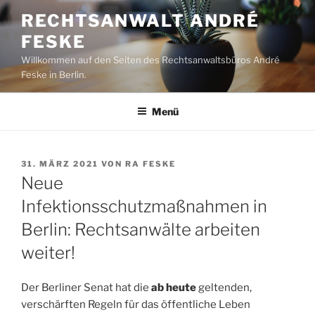
Zum
RECHTSANWALT ANDRÉ
Inhalt
FESKE
springen
Willkommen auf den Seiten des Rechtsanwaltsbüros André
Feske in Berlin.
Menü
VERÖFFENTLICHT
31. MÄRZ 2021
VON
RA FESKE
AM
Neue
Infektionsschutzmaßnahmen in
Berlin: Rechtsanwälte arbeiten
weiter!
Der Berliner Senat hat die
ab heute
geltenden,
verschärften Regeln für das öffentliche Leben