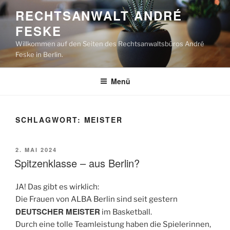
Zum
RECHTSANWALT ANDRÉ
Inhalt
FESKE
springen
Willkommen auf den Seiten des Rechtsanwaltsbüros André
Feske in Berlin.
Menü
SCHLAGWORT:
MEISTER
VERÖFFENTLICHT
2. MAI 2024
AM
Spitzenklasse – aus Berlin?
JA! Das gibt es wirklich:
Die Frauen von ALBA Berlin sind seit gestern
DEUTSCHER MEISTER
im Basketball.
Durch eine tolle Teamleistung haben die Spielerinnen,