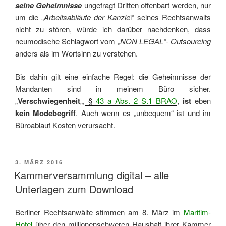
seine Geheimnisse
ungefragt Dritten offenbart werden, nur
um die „
Arbeitsabläufe der Kanzle
i“ seines Rechtsanwalts
nicht zu stören, würde ich darüber nachdenken, dass
neumodische Schlagwort vom „
NON LEGAL“- Outsourcing
anders als im Wortsinn zu verstehen.
Bis dahin gilt eine einfache Regel: die Geheimnisse der
Mandanten sind in meinem Büro sicher.
„
Verschwiegenheit
„,
§
43 a Abs. 2 S.1 BRAO
,
ist
eben
kein Modebegriff
. Auch wenn es „unbequem“ ist und im
Büroablauf Kosten verursacht.
VERÖFFENTLICHT
3. MÄRZ 2016
AM
Kammerversammlung digital – alle
Unterlagen zum Download
Berliner Rechtsanwälte stimmen am 8. März im
Maritim-
Hotel
über den millionenschweren Haushalt ihrer Kammer