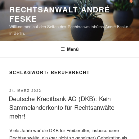
Zum
RECHTSANWALT ANDRÉ
Inhalt
FESKE
springen
Willkommen auf den Seiten des Rechtsanwaltsbüros André Feske
in Berlin.
Menü
SCHLAGWORT:
BERUFSRECHT
VERÖFFENTLICHT
24. MÄRZ 2022
AM
Deutsche Kreditbank AG (DKB): Kein
Sammelanderkonto für Rechtsanwälte
mehr!
Viele Jahre war die DKB für Freiberufler, insbesondere
Rechtsanwälte, ein (gar nicht so geheimer) Geheimtipp als