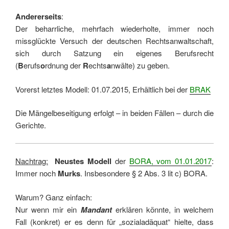
Andererseits
:
Der beharrliche, mehrfach wiederholte, immer noch
missglückte Versuch der deutschen Rechtsanwaltschaft,
sich durch Satzung ein eigenes Berufsrecht
(
B
erufs
o
rdnung der
R
echts
a
nwälte) zu geben.
Vorerst letztes Modell: 01.07.2015, Erhältlich bei der
BRAK
Die Mängelbeseitigung erfolgt – in beiden Fällen – durch die
Gerichte.
Nachtrag:
Neustes Modell
der
BORA, vom 01.01.2017
:
Immer noch
Murks
. Insbesondere § 2 Abs. 3 lit c) BORA.
Warum? Ganz einfach:
Nur wenn mir ein
Mandant
erklären könnte, in welchem
Fall (konkret) er es denn für „sozialadäquat“ hielte, dass