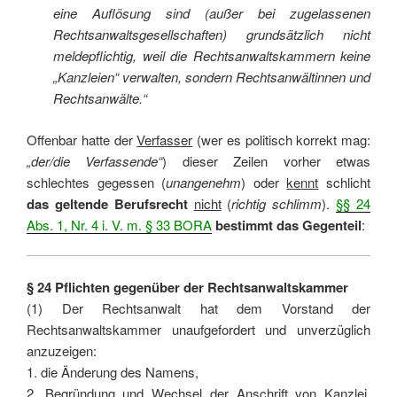
eine Auflösung sind (außer bei zugelassenen
Rechtsanwaltsgesellschaften) grundsätzlich nicht
meldepflichtig, weil die Rechtsanwaltskammern keine
„Kanzleien“ verwalten, sondern Rechtsanwältinnen und
Rechtsanwälte.“
Offenbar hatte der
Verfasser
(wer es politisch korrekt mag:
„der/die Verfassende“
) dieser Zeilen vorher etwas
schlechtes gegessen (
unangenehm
) oder
kennt
schlicht
das geltende Berufsrecht
nicht
(
richtig schlimm
).
§§ 24
Abs. 1, Nr. 4 i. V. m. § 33 BORA
bestimmt das Gegenteil
:
§ 24 Pflichten gegenüber der Rechtsanwaltskammer
(1) Der Rechtsanwalt hat dem Vorstand der
Rechtsanwaltskammer unaufgefordert und unverzüglich
anzuzeigen:
1. die Änderung des Namens,
2. Begründung und Wechsel der Anschrift von Kanzlei,