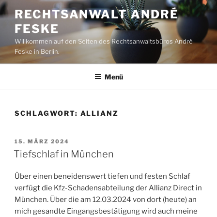
Zum
RECHTSANWALT ANDRÉ
Inhalt
FESKE
springen
Willkommen auf den Seiten des Rechtsanwaltsbüros André
Feske in Berlin.
Menü
SCHLAGWORT:
ALLIANZ
VERÖFFENTLICHT
15. MÄRZ 2024
AM
Tiefschlaf in München
Über einen beneidenswert tiefen und festen Schlaf
verfügt die Kfz-Schadensabteilung der Allianz Direct in
München. Über die am 12.03.2024 von dort (heute) an
mich gesandte Eingangsbestätigung wird auch meine